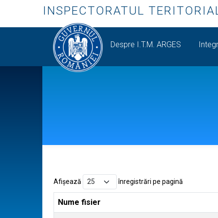
INSPECTORATUL TERITORIA
Despre I.T.M. ARGES
Integr
Afișează
înregistrări pe pagină
Nume fisier