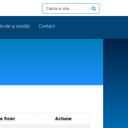
ticole și noutăți
Contact
 fisier
Actiune