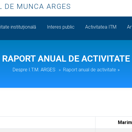
L DE MUNCA ARGES
itate instituțională
Interes public
Activitatea ITM
Ar
RAPORT ANUAL DE ACTIVITATE
Despre I.T.M. ARGES
Raport anual de activitate
»
Marime