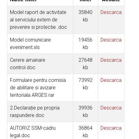
Model raport de activitate
35840
Descarca
al serviciului extern de
kb
prevenire si protectie .doc
Model comunicare
19456
Descarca
eveniment.xls
kb
Cerere amanare
27648
Descarca
control.doc
kb
Formulare pentru comisia
73992
Descarca
de abilitare si avizare
kb
teritoriala ARGES.rar
2.Declarație pe propria
39936
Descarca
raspundere.doc
kb
AUTORIZ SSM-cadru
36864
Descarca
legal.doc
kb